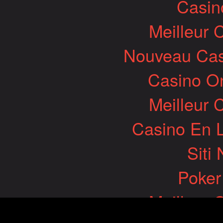
Casin
Meilleur 
Nouveau Cas
Casino O
Meilleur 
Casino En 
Siti
Poker
Meilleur 