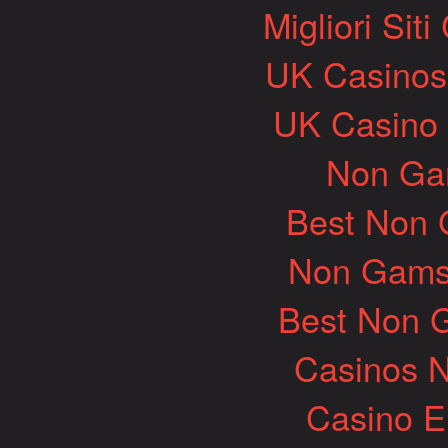
Migliori Si
UK Casinos
UK Casino
Non Ga
Best Non 
Non Gams
Best Non 
Casinos 
Casino E