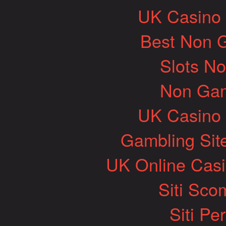
UK Casino
Best Non 
Slots N
Non Gam
UK Casino
Gambling Sit
UK Online Cas
Siti Sc
Siti P